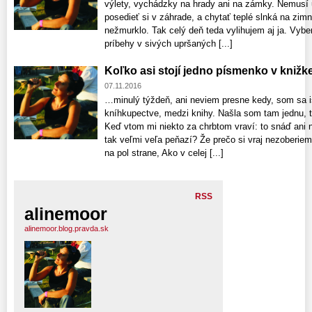
výlety, vychádzky na hrady ani na zámky. Nemusí u
posedieť si v záhrade, a chytať teplé slnká na zim
nežmurklo. Tak celý deň teda vylihujem aj ja. Vybe
príbehy v sivých upršaných [...]
Koľko asi stojí jedno písmenko v knižk
07.11.2016
…minulý týždeň, ani neviem presne kedy, som sa i
kníhkupectve, medzi knihy. Našla som tam jednu, 
Keď vtom mi niekto za chrbtom vraví: to snáď ani n
tak veľmi veľa peňazí? Že prečo si vraj nezoberiem 
na pol strane, Ako v celej [...]
RSS
alinemoor
alinemoor.blog.pravda.sk