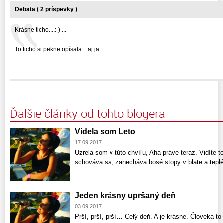
Debata ( 2 príspevky )
Krásne ticho....:-) ...
To ticho si pekne opísala... aj ja ...
Ďalšie články od tohto blogera
Videla som Leto
17.09.2017
Uzrela som v túto chvíľu, Aha práve teraz. Vidít
schováva sa, zanecháva bosé stopy v blate a tepl
Jeden krásny upršaný deň
03.09.2017
Prší, prší, prší… Celý deň. A je krásne. Človeka to