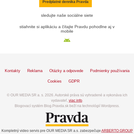
Predplatné denníka Pravda
sledujte naše sociálne siete
stiahnite si aplikáciu a čítajte Pravdu pohodlne aj v
mobile
Kontakty
Reklama
Otázky a odpovede
Podmienky používania
Cookies
GDPR
© OUR MEDIA SR a. s. 2026. Autorské práva sú vyhradené a vykonáva ich
vydavateľ,
viac info
.
Blogovací systém Blog.Pravda.sk beží na technológií Wordpress.
Kompletný video servis pre OUR MEDIA SR a.s. zabezpečuje
ARBERTO GROUP