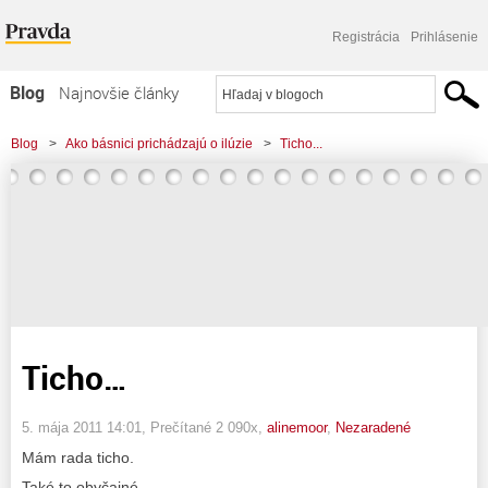
Registrácia
Prihlásenie
Blog
Najnovšie články
Najčítanejšie články
Blog
>
Ako básnici prichádzajú o ilúzie
>
Ticho...
Najkomentovanejšie články
Zoznam blogov
Komerčné blogy
Ticho…
5. mája 2011 14:01
, Prečítané 2 090x,
alinemoor
,
Nezaradené
Mám rada ticho.
Také to obyčajné.