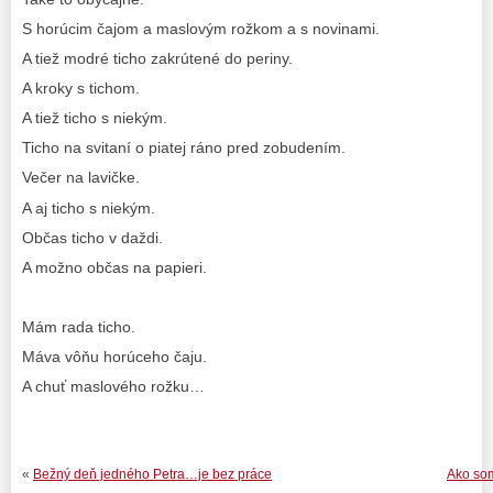
S horúcim čajom a maslovým rožkom a s novinami.
A tiež modré ticho zakrútené do periny.
A kroky s tichom.
A tiež ticho s niekým.
Ticho na svitaní o piatej ráno pred zobudením.
Večer na lavičke.
A aj ticho s niekým.
Občas ticho v daždi.
A možno občas na papieri.
Mám rada ticho.
Máva vôňu horúceho čaju.
A chuť maslového rožku…
«
Bežný deň jedného Petra…je bez práce
Ako som