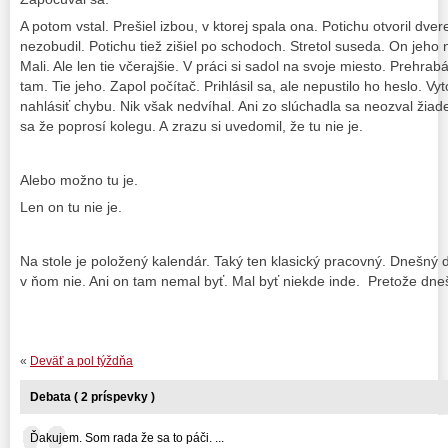
A potom vstal. Prešiel izbou, v ktorej spala ona. Potichu otvoril dver
nezobudil. Potichu tiež zišiel po schodoch. Stretol suseda. On jeho ni
Mali. Ale len tie včerajšie. V práci si sadol na svoje miesto. Prehra
tam. Tie jeho. Zapol počítač. Prihlásil sa, ale nepustilo ho heslo. Vyt
nahlásiť chybu. Nik však nedvíhal. Ani zo slúchadla sa neozval žiad
sa že poprosí kolegu. A zrazu si uvedomil, že tu nie je.
Alebo možno tu je.
Len on tu nie je.
Na stole je položený kalendár. Taký ten klasický pracovný. Dnešný d
v ňom nie. Ani on tam nemal byť. Mal byť niekde inde. Pretože dne
«
Deväť a pol týždňa
Debata ( 2 príspevky )
Ďakujem. Som rada že sa to páči. ...