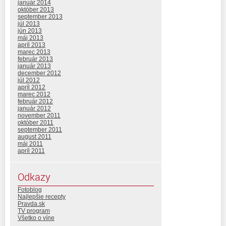
január 2014
október 2013
september 2013
júl 2013
jún 2013
máj 2013
apríl 2013
marec 2013
február 2013
január 2013
december 2012
júl 2012
apríl 2012
marec 2012
február 2012
január 2012
november 2011
október 2011
september 2011
august 2011
máj 2011
apríl 2011
Odkazy
Fotoblog
Najlepšie recepty
Pravda.sk
TV program
Všetko o víne