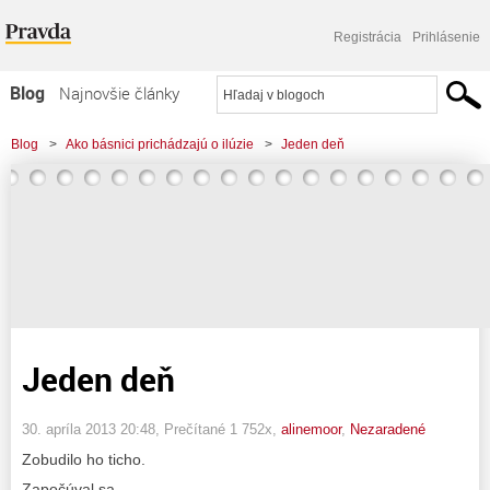
Registrácia
Prihlásenie
Blog
Najnovšie články
Najčítanejšie články
Blog
>
Ako básnici prichádzajú o ilúzie
>
Jeden deň
Najkomentovanejšie články
Zoznam blogov
Komerčné blogy
Jeden deň
30. apríla 2013 20:48
, Prečítané 1 752x,
alinemoor
,
Nezaradené
Zobudilo ho ticho.
Započúval sa.