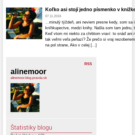
Koľko asi stojí jedno písmenko v knižk
07.11.2016
…minulý týždeň, ani neviem presne kedy, som sa i
kníhkupectve, medzi knihy. Našla som tam jednu, 
Keď vtom mi niekto za chrbtom vraví: to snáď ani n
tak veľmi veľa peňazí? Že prečo si vraj nezoberiem 
na pol strane, Ako v celej [...]
RSS
alinemoor
alinemoor.blog.pravda.sk
Štatistiky blogu