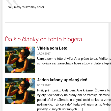
Zaujímavý "súkromný horor ...
Ďalšie články od tohto blogera
Videla som Leto
17.09.2017
Uzrela som v túto chvíľu, Aha práve teraz. Vidít
schováva sa, zanecháva bosé stopy v blate a tepl
Jeden krásny upršaný deň
03.09.2017
Prší, prší, prší… Celý deň. A je krásne. Človeka to
výlety, vychádzky na hrady ani na zámky. Nemusí u
posedieť si v záhrade, a chytať teplé slnká na zim
nežmurklo. Tak celý deň teda vylihujem aj ja. Vybe
príbehy v sivých upršaných [...]