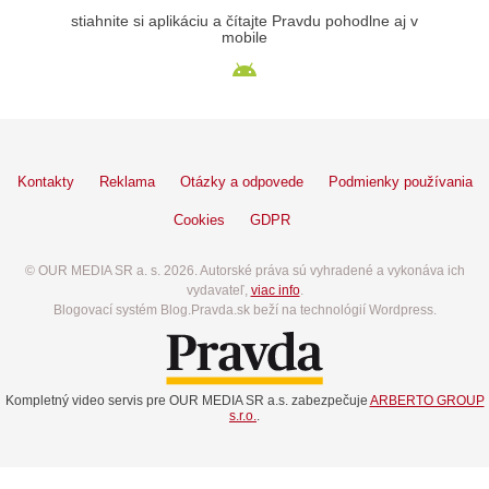
stiahnite si aplikáciu a čítajte Pravdu pohodlne aj v
mobile
Kontakty
Reklama
Otázky a odpovede
Podmienky používania
Cookies
GDPR
© OUR MEDIA SR a. s. 2026. Autorské práva sú vyhradené a vykonáva ich
vydavateľ,
viac info
.
Blogovací systém Blog.Pravda.sk beží na technológií Wordpress.
Kompletný video servis pre OUR MEDIA SR a.s. zabezpečuje
ARBERTO GROUP
s.r.o.
.