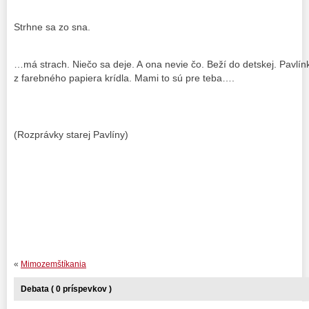
Strhne sa zo sna.
…má strach. Niečo sa deje. A ona nevie čo. Beží do detskej. Pavlínk
z farebného papiera krídla. Mami to sú pre teba….
(Rozprávky starej Pavlíny)
«
Mimozemštíkania
Debata ( 0 príspevkov )