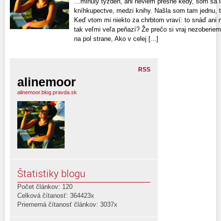
…minulý týždeň, ani neviem presne kedy, som sa i
kníhkupectve, medzi knihy. Našla som tam jednu, 
Keď vtom mi niekto za chrbtom vraví: to snáď ani n
tak veľmi veľa peňazí? Že prečo si vraj nezoberiem 
na pol strane, Ako v celej [...]
RSS
alinemoor
alinemoor.blog.pravda.sk
Štatistiky blogu
Počet článkov: 120
Celková čítanosť: 364423x
Priemerná čítanosť článkov: 3037x