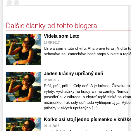
Ďalšie články od tohto blogera
Videla som Leto
17.09.2017
Uzrela som v túto chvíľu, Aha práve teraz. Vidít
schováva sa, zanecháva bosé stopy v blate a tepl
Jeden krásny upršaný deň
03.09.2017
Prší, prší, prší… Celý deň. A je krásne. Človeka to
výlety, vychádzky na hrady ani na zámky. Nemusí u
posedieť si v záhrade, a chytať teplé slnká na zim
nežmurklo. Tak celý deň teda vylihujem aj ja. Vybe
príbehy v sivých upršaných [...]
Koľko asi stojí jedno písmenko v knižk
07.11.2016