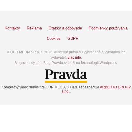
Kontakty
Reklama
Otázky a odpovede
Podmienky používania
Cookies
GDPR
© OUR MEDIA SR a. s. 2026. Autorské práva sú vyhradené a vykonáva ich
vydavateľ,
viac info
.
Blogovací systém Blog.Pravda.sk beží na technológií Wordpress.
Kompletný video servis pre OUR MEDIA SR a.s. zabezpečuje
ARBERTO GROUP
s.r.o.
.