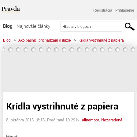
Registrácia
Prihlásenie
Blog
Najnovšie články
Najčítanejšie články
Blog
>
Ako básnici prichádzajú o ilúzie
>
Krídla vystrihnuté z papiera
Najkomentovanejšie články
Zoznam blogov
Komerčné blogy
Krídla vystrihnuté z papiera
8. októbra 2015 18:15
, Prečítané 10 291x,
alinemoor
,
Nezaradené
Mami,