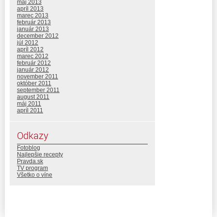
máj 2013
apríl 2013
marec 2013
február 2013
január 2013
december 2012
júl 2012
apríl 2012
marec 2012
február 2012
január 2012
november 2011
október 2011
september 2011
august 2011
máj 2011
apríl 2011
Odkazy
Fotoblog
Najlepšie recepty
Pravda.sk
TV program
Všetko o víne