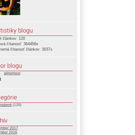
tistiky blogu
t článkov: 120
ová čítanosť: 364458x
merná čítanosť článkov: 3037x
or blogu
alinemoor
egórie
radené
(120)
hív
ember 2017
mber 2016