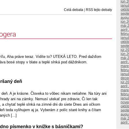
jún 
janu
októ
Celá debata
|
RSS tejto debaty
sept
augu
jún 
máj 
apríl
logera
febr
janu
októ
sept
júl 2
jún 
víľu, Aha práve teraz. Vidíte to? UTEKÁ LETO. Pred dažďom
máj 
va bosé stopy v blate a teplé slnká pod dáždnikom.
apríl
mare
febr
janu
dece
pršaný deň
júl 2
apríl
mare
ý deň. A je krásne. Človeka to vôbec nikam netiahne. Na túry ani
febr
janu
hrady ani na zámky. Nemusí utekať pre zdravie, Či len tak
nove
, a chytať teplé slnká na zimné dni do siete Dnes ani očkom
októ
eň teda vylihujem aj ja. Vyberám z políc staré knihy a čítam
sept
augu
aných [...]
máj 
apríl
jedno písmenko v knižke s básničkami?