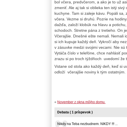
bol včera, predvčerom, a ako je to už as
zmeniť. Ale aj tak si oblieka ten istý sivý
kuchyne. Tam si zaleje kávu. Popáli sa, 
včera. Vezme si druhú. Pozrie na hodiny.
dažďa, založí klobúk na hlavu a potichu,
schodoch. Stretne pána z tretieho. On je
Včerajšie. Dnešné ešte nemali. Nemali ich
si ich kupuje každý deň. Vykročí aby ne
v zásuvke medzi svojimi vecami. Nie sú t
Vytáča číslo v telefóne, chce nahlásiť 
zrazu si po troch týždňoch uvedomí že tu 
Vstane od stola ako každý deň, keď si uv
odloží včerajšie noviny k tým ostatným.
«
November z okna môjho domu.
Debata ( 1 príspevok )
Nikdy na Teba nezbudnem. NIKDY !!! ...