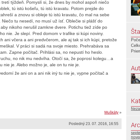
i tretí týždeň. Pomyslí si, že dnes by mohol aspoň niečo
 oblek, tú istú košeľu, tú istú kravatu. Potom prejde do
zahreší a znovu si obleje tú istú kravatu, čo mal na sebe
 Niečo tu nesedí, no musí už ísť. Oblečie si plášť do
 aby nikoho nerušil zamkne dvere. Potichu tiež zíde po
Šta
ho nie. Je slepí. Pred domom v trafike si kúpi noviny.
 ani včera a ani predvčerom, ale aj tak si ich kúpi, pretože
Poče
Celk
zmeškal. V práci si sadá na svoje miesto. Prehrabáva sa
Prie
am. Zapne počítač. Prihlási sa, no nepustí ho heslo.
poruchu, no nik mu nedvíha. Otočí sa, že poprosí kolegu…a
nie je. Alebo možno je, ale on tu nie je.
Aut
edomí že ani on a ani nik iný tu nie je, vypne počítač a
Kat
Neza
Muškáty
»
Arc
Posledný 23. 07. 2016, 16:55
sept
nove