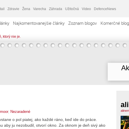
tail
Zdravie
Žena
Varecha
Záhrada
Užitočná
Video
DefenceNews
lánky
Najkomentovanejšie články
Zoznam blogov
Komerčné blog
, ktorý nie je.
Ak
al
aline
emoor
,
Nezaradené
stane o pol piatej, ako každé ráno, keď ide do práce.
hu aby ju nezobudil, otvorí okno. Za oknom je deň sivý ako