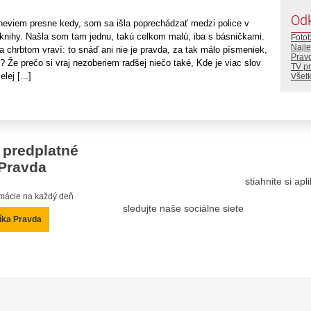
Od
neviem presne kedy, som sa išla poprechádzať medzi police v
knihy. Našla som tam jednu, takú celkom malú, iba s básničkami.
Foto
Najle
 chrbtom vraví: to snáď ani nie je pravda, za tak málo písmeniek,
Prav
? Že prečo si vraj nezoberiem radšej niečo také, Kde je viac slov
TV p
lej [...]
Všetk
 predplatné
Pravda
stiahnite si ap
ormácie na každý deň
sledujte naše sociálne siete
íka Pravda