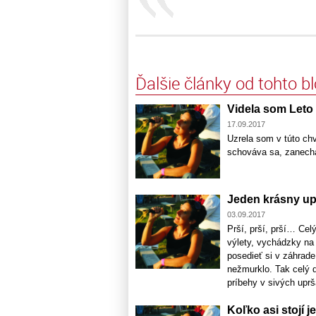
Ďalšie články od tohto b
Videla som Leto
17.09.2017
Uzrela som v túto ch
schováva sa, zanechá
Jeden krásny u
03.09.2017
Prší, prší, prší… Cel
výlety, vychádzky na 
posedieť si v záhrade
nežmurklo. Tak celý d
príbehy v sivých uprš
Koľko asi stojí 