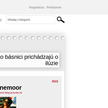
Registrácia
Prihlásenie
y
o básnici prichádzajú o
ilúzie
RSS
inemoor
moor.blog.pravda.sk