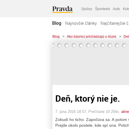
Správy
Športweb
Auto
Kok
Blog
Najnovšie články
Najčítanejšie č
Blog
>
Ako básnici prichádzajú o ilúzie
>
Deň
Deň, ktorý nie je.
7. júna 2016 18:57
, Prečítané 10 256x,
alin
Zobudí ho ticho. Započúva sa. A potom v
Prejde okolo postele, kde spí ona. Potic