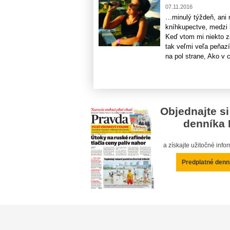
07.11.2016
…minulý týždeň, ani 
kníhkupectve, medzi 
Keď vtom mi niekto za
tak veľmi veľa peňazí
na pol strane, Ako v ce
Objednajte si
denníka 
a získajte užitočné inf
Predplatné denn