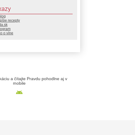
kazy
blog
pšie recepty
da.sk
rogram
o o víne
likáciu a čítajte Pravdu pohodlne aj v
mobile