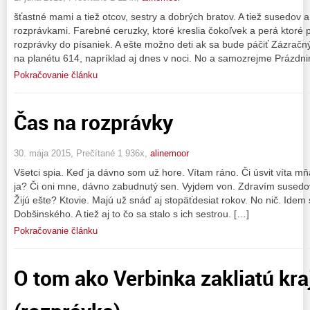
šťastné mami a tiež otcov, sestry a dobrých bratov. A tiež susedov 
rozprávkami. Farebné ceruzky, ktoré kreslia čokoľvek a perá ktoré p
rozprávky do písaniek. A ešte možno deti ak sa bude páčiť Zázračný
na planétu 614, napríklad aj dnes v noci. No a samozrejme Prázdni
Pokračovanie článku
Čas na rozprávky
30. mája 2015, Prečítané 1 936x,
alinemoor
Všetci spia. Keď ja dávno som už hore. Vítam ráno. Či úsvit víta m
ja? Či oni mne, dávno zabudnutý sen. Vyjdem von. Zdravím susedov.
Žijú ešte? Ktovie. Majú už snáď aj stopäťdesiat rokov. No nič. Ide
Dobšinského. A tiež aj to čo sa stalo s ich sestrou. […]
Pokračovanie článku
O tom ako Verbinka zakliatú kra