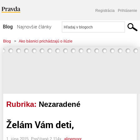
Registrácia
Prihlásenie
Blog
Najnovšie články
Najčítanejšie články
Blog
>
Ako básnici prichádzajú o ilúzie
Najkomentovanejšie články
Zoznam blogov
Komerčné blogy
Rubrika:
Nezaradené
Želám Vám deti,
1. júna 2015, Prečítané 2 114x,
alinemoor