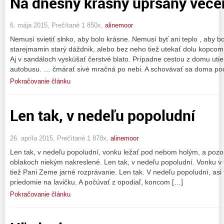
Na dnešný krásny upršaný večer
6. mája 2015, Prečítané 1 850x,
alinemoor
Nemusí svietiť slnko, aby bolo krásne. Nemusí byť ani teplo , aby 
starejmamin starý dáždnik, alebo bez neho tiež utekať dolu kopc
Aj v sandáloch vyskúšať čerstvé blato. Prípadne cestou z domu uti
autobusu. … čmárať sivé mračná po nebi. A schovávať sa doma po
Pokračovanie článku
Len tak, v nedeľu popoludní
26. apríla 2015, Prečítané 1 878x,
alinemoor
Len tak, v nedeľu popoludní, vonku ležať pod nebom holým, a pozo
oblakoch niekým nakreslené. Len tak, v nedeľu popoludní. Vonku v t
tiež Pani Zeme jarné rozprávanie. Len tak. V nedeľu popoludní, asi t
priedomie na lavičku. A počúvať z opodiaľ, koncom […]
Pokračovanie článku