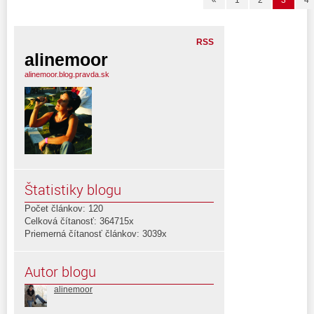
«
1
2
3
4
RSS
alinemoor
alinemoor.blog.pravda.sk
Štatistiky blogu
Počet článkov: 120
Celková čítanosť: 364715x
Priemerná čítanosť článkov: 3039x
Autor blogu
alinemoor