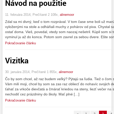
Návod na použitie
11. februára 2014, Prečítané 2 108x,
alinemoor
Zdal sa mi divný, keď o tom rozprával. V tom čase sme boli už manž
vyloženými na stole a odháňali muchy z pohárov od piva. Chystal 
ostať doma. Vieš, povedal, vtedy som naozaj nešetril. Kúpil som si t
vyminul ju až do konca. Potom som zavrel za sebou dvere. Ešte so
Pokračovanie článku
Vizitka
30. januára 2014, Prečítané 1 855x,
alinemoor
Čo by som chcel, až raz budem veľký? Pýtajú sa ľudia. Tiež o čom 
Vám milí moji, chcel by som sa zas raz obliecť do nohavíc svojich
ťahať za vrkoče dievčatá a čmárať kriedou na steny, liezť večer na s
nechodiť cez prázdniny do školy. Mať plné […]
Pokračovanie článku