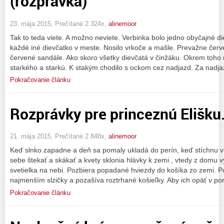
(rozprávka)
23. mája 2015, Prečítané 2 324x,
alinemoor
Tak to teda viete. A možno neviete. Verbinka bolo jedno obyčajné 
každé iné dievčatko v meste. Nosilo vrkoče a mašle. Prevažne červ
červené sandále. Ako skoro všetky dievčatá v činžáku. Okrem toho
starkého a starkú. K stakým chodilo s ockom cez nadjazd. Za nadj
Pokračovanie článku
Rozprávky pre princeznú Elišku
21. mája 2015, Prečítané 2 848x,
alinemoor
Keď slnko zapadne a deň sa pomaly ukladá do perín, keď stíchnu v
sebe štekať a skákať a kvety sklonia hlávky k zemi , vtedy z domu
svetielka na nebi. Pozbiera popadané hviezdy do košíka zo zemi. Po
najmenším slzičky a pozašíva roztrhané košieľky. Aby ich opäť v po
Pokračovanie článku