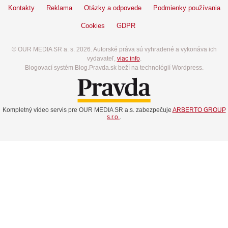
Kontakty
Reklama
Otázky a odpovede
Podmienky používania
Cookies
GDPR
© OUR MEDIA SR a. s. 2026. Autorské práva sú vyhradené a vykonáva ich
vydavateľ,
viac info
.
Blogovací systém Blog.Pravda.sk beží na technológií Wordpress.
Kompletný video servis pre OUR MEDIA SR a.s. zabezpečuje
ARBERTO GROUP
s.r.o.
.