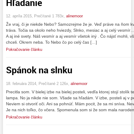
Hľadanie
12. apríla 2015, Prečítané 1 783x,
alinemoor
Že vraj, či je niekde Nebo? Samozrejme že je. Veď práve na ňom kvi
tráva. Točia sa okolo neho hviezdy, Slnko, mesiac a aj celý vesmír
A aj iné svety. Náš vesmír a aj vesmír všetok iný . Čo nájsť mohli, vš
chceli. Okrem neba. To Nebo čo po celý čas […]
Pokračovanie článku
Spánok na slnku
18. februára 2014, Prečítané 2 126x,
alinemoor
Precitla som. V bielej izbe na bielej posteli, vedľa ktorej stojí stolík
lampa. No ja nikde nie som. Všade sa hľadám. V izbe, posteli aj v 
Neviem si otvoriť oči. Ani sa pohnúť. Mám pocit, že sa mi sníva. N
Je na nich toľko, čo včera. Spomenula som si že som mala naroden
Pokračovanie článku