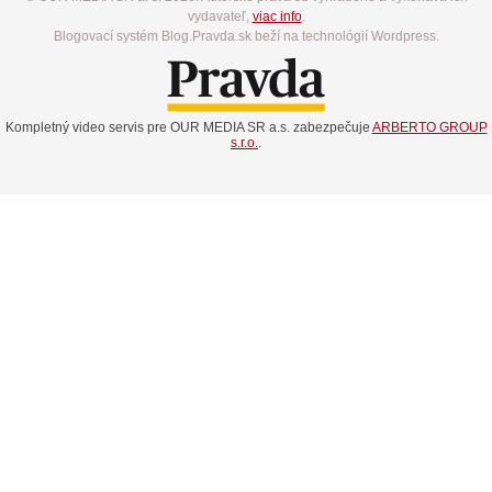
vydavateľ,
viac info
.
Blogovací systém Blog.Pravda.sk beží na technológií Wordpress.
Kompletný video servis pre OUR MEDIA SR a.s. zabezpečuje
ARBERTO GROUP
s.r.o.
.