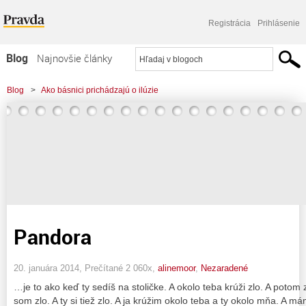
Registrácia
Prihlásenie
Blog
Najnovšie články
Najčítanejšie články
Blog
>
Ako básnici prichádzajú o ilúzie
Najkomentovanejšie články
Zoznam blogov
Komerčné blogy
Pandora
20. januára 2014, Prečítané 2 060x,
alinemoor
,
Nezaradené
…je to ako keď ty sedíš na stoličke. A okolo teba krúži zlo. A potom zis
som zlo. A ty si tiež zlo. A ja krúžim okolo teba a ty okolo mňa. A má