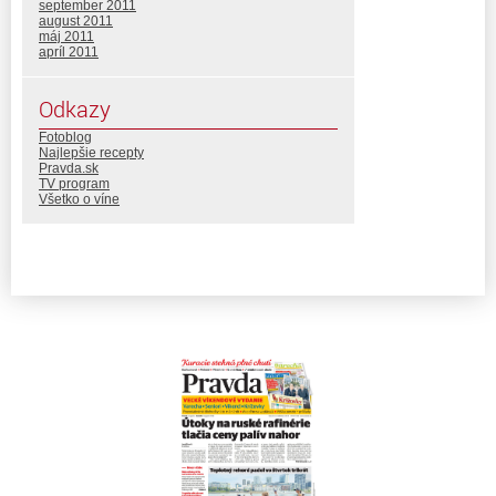
september 2011
august 2011
máj 2011
apríl 2011
Odkazy
Fotoblog
Najlepšie recepty
Pravda.sk
TV program
Všetko o víne