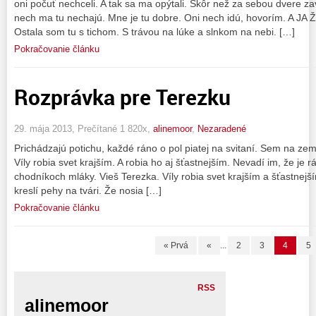
oni počuť nechceli. A tak sa ma opýtali. Skôr než za sebou dvere zavre
nech ma tu nechajú. Mne je tu dobre. Oni nech idú, hovorím. A J
Ostala som tu s tichom. S trávou na lúke a slnkom na nebi. […]
Pokračovanie článku
Rozprávka pre Terezku
29. mája 2013, Prečítané 1 820x,
alinemoor
,
Nezaradené
Prichádzajú potichu, každé ráno o pol piatej na svitaní. Sem na zem
Víly robia svet krajším. A robia ho aj šťastnejším. Nevadí im, že je 
chodníkoch mláky. Vieš Terezka. Víly robia svet krajším a šťastnejší
kreslí pehy na tvári. Že nosia […]
Pokračovanie článku
« Prvá
«
...
2
3
4
5
RSS
alinemoor