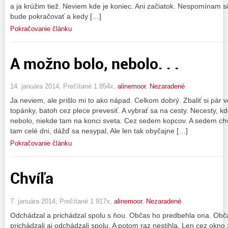
a ja krúžim tiež. Neviem kde je koniec. Ani začiatok. Nespomínam si 
bude pokračovať a kedy […]
Pokračovanie článku
A možno bolo, nebolo. . .
14. januára 2014, Prečítané 1 854x,
alinemoor
,
Nezaradené
Ja neviem, ale prišlo mi to ako nápad. Celkom dobrý. Zbaliť si pár v
topánky, batoh cez plece prevesiť. A vybrať sa na cesty. Necesty, 
nebolo, niekde tam na konci sveta. Cez sedem kopcov. A sedem chvíľ
tam celé dni, dážď sa nesypal, Ale len tak obyčajne […]
Pokračovanie článku
Chvíľa
7. januára 2014, Prečítané 1 917x,
alinemoor
,
Nezaradené
Odchádzal a prichádzal spolu s ňou. Občas ho predbehla ona. Obča
prichádzali aj odchádzali spolu. A potom raz nestihla. Len cez okno