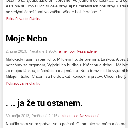
Ostatné sa zjedia. Zbieram čerešne. Po jednom do košíka… …a celý
A už nie sú. Bývali ich tu celé hŕby. Aj na čerešni ich boli hŕby. Padali
nezrelými čerešňami vo vačku. Všade boli čerešne. […]
Pokračovanie článku
Moje Nebo.
2. júna 2013, Prečítané 1 958x,
alinemoor
,
Nezaradené
Málokedy ruším svoje ticho. Milujem ho. Je pre mňa Láskou. A tiež
neznámy za organom, Vyjadril ho hudbou. Krásnou a tichou. Máloke
Je mojou láskou, inšpiráciou a aj múzou. No a teraz niekto vyjadril
Milujem ticho. Chcem sa ho dotýkať, končekmi prstov. Chcem ho [
Pokračovanie článku
. .. ja že tu ostanem.
30. mája 2013, Prečítané 2 115x,
alinemoor
,
Nezaradené
Naučila som sa rozprávať sa o počasí. O tom ako sa mám a čo ma bo