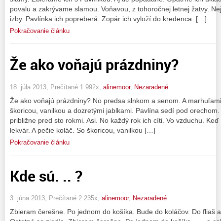
povalu a zakrývame slamou. Voňavou, z tohoročnej letnej žatvy. Ne
izby. Pavlínka ich popreberá. Zopár ich vyloží do kredenca. […]
Pokračovanie článku
Že ako voňajú prázdniny?
18. júla 2013, Prečítané 1 992x,
alinemoor
,
Nezaradené
Že ako voňajú prázdniny? No predsa slnkom a senom. A marhuľami
škoricou, vanilkou a dozretými jablkami. Pavlína sedí pod orechom. 
približne pred sto rokmi. Asi. No každý rok ich cíti. Vo vzduchu. Ke
lekvár. A pečie koláč. So škoricou, vanilkou […]
Pokračovanie článku
Kde sú. .. ?
3. júna 2013, Prečítané 2 235x,
alinemoor
,
Nezaradené
Zbieram čerešne. Po jednom do košíka. Bude do koláčov. Do fliaš a