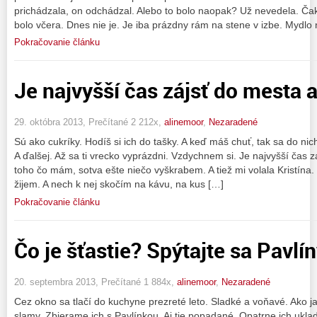
prichádzala, on odchádzal. Alebo to bolo naopak? Už nevedela. Čak
bolo včera. Dnes nie je. Je iba prázdny rám na stene v izbe. Mydlo n
Pokračovanie článku
Je najvyšší čas zájsť do mesta a
29. októbra 2013, Prečítané 2 212x,
alinemoor
,
Nezaradené
Sú ako cukríky. Hodíš si ich do tašky. A keď máš chuť, tak sa do n
A ďalšej. Až sa ti vrecko vyprázdni. Vzdychnem si. Je najvyšší čas zá
toho čo mám, sotva ešte niečo vyškrabem. A tiež mi volala Kristína
žijem. A nech k nej skočím na kávu, na kus […]
Pokračovanie článku
Čo je šťastie? Spýtajte sa Pavlín
20. septembra 2013, Prečítané 1 884x,
alinemoor
,
Nezaradené
Cez okno sa tlačí do kuchyne prezreté leto. Sladké a voňavé. Ako j
slamy. Zbierame ich s Pavlínkou. Aj tie popadané. Opatrne ich uk